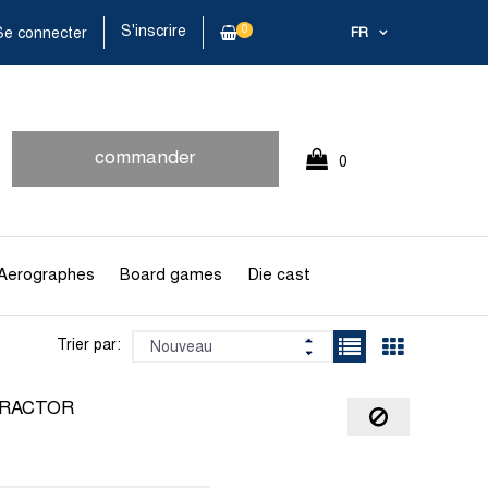
S'inscrire
0
e connecter
FR
commander
0
rapidement
Article(s)
Aerographes
Board games
Die cast
Trier par:
TRACTOR