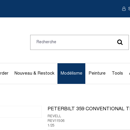
S
rder
Nouveau & Restock
Modélisme
Peinture
Tools
PETERBILT 359 CONVENTIONAL 
REVELL
REV11506
1/25