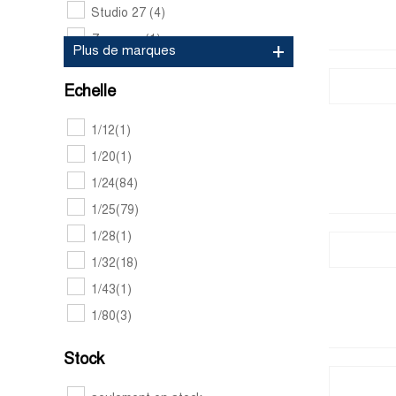
Studio 27
(4)
Zoom on
(1)
Plus de marques
Echelle
1/12
(1)
1/20
(1)
1/24
(84)
1/25
(79)
1/28
(1)
1/32
(18)
1/43
(1)
1/80
(3)
Stock