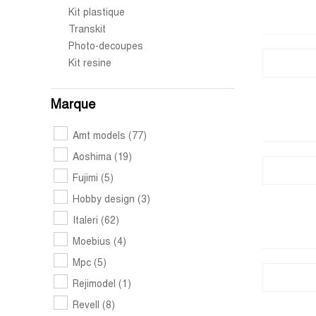
Kit plastique
Transkit
Photo-decoupes
Kit resine
Marque
Amt models
(77)
Aoshima
(19)
Fujimi
(5)
Hobby design
(3)
Italeri
(62)
Moebius
(4)
Mpc
(5)
Rejimodel
(1)
Revell
(8)