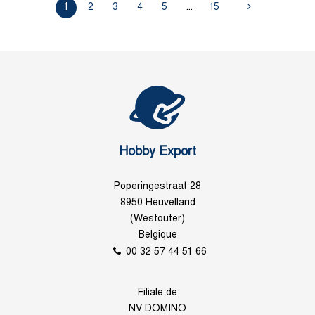
1
2
3
4
5
...
15
Hobby Export
Poperingestraat 28
8950 Heuvelland
(Westouter)
Belgique
00 32 57 44 51 66
Filiale de
NV DOMINO