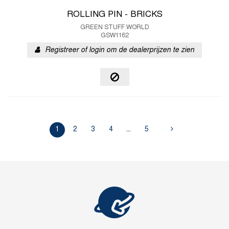
ROLLING PIN - BRICKS
GREEN STUFF WORLD
GSW1162
Registreer of login om de dealerprijzen te zien
1
2
3
4
...
5