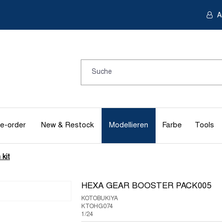
A
e-order
New & Restock
Modellieren
Farbe
Tools
 kit
HEXA GEAR BOOSTER PACK005
KOTOBUKIYA
KTOHG074
1/24