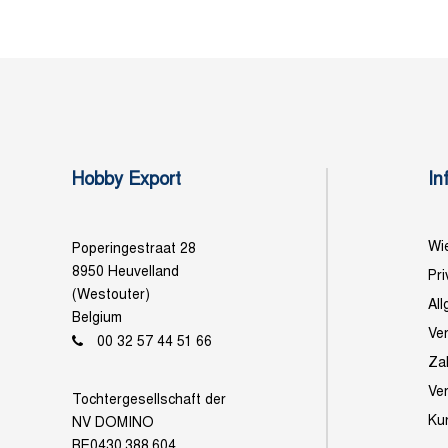
Hobby Export
In
Wie
Poperingestraat 28
8950 Heuvelland
Pri
(Westouter)
Al
Belgium
Ve
00 32 57 44 51 66
Za
Ve
Tochtergesellschaft der
Ku
NV DOMINO
BE0430.388.604