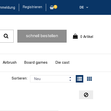
Registrieren
0
nmeldung
DE
schnell bestellen
0 Artikel
Airbrush
Board games
Die cast
Sortieren: