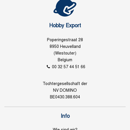
Hobby Export
Poperingestraat 28
8950 Heuvelland
(Westouter)
Belgium
00 32 57 44 51 66
Tochtergesellschaft der
NV DOMINO
BE0430.388.604
Info