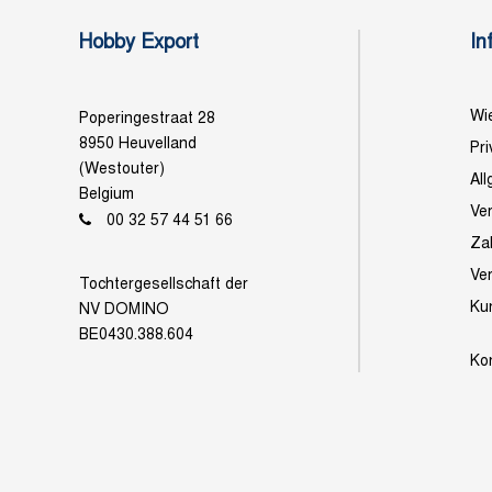
Hobby Export
In
Wie
Poperingestraat 28
8950 Heuvelland
Pri
(Westouter)
Al
Belgium
Ve
00 32 57 44 51 66
Za
Ve
Tochtergesellschaft der
Ku
NV DOMINO
BE0430.388.604
Ko