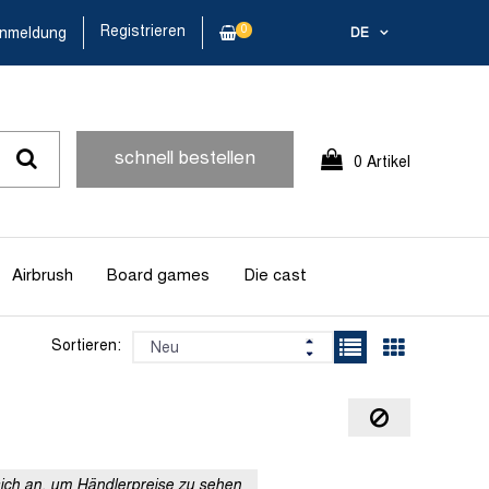
Registrieren
0
nmeldung
DE
schnell bestellen
0 Artikel
Airbrush
Board games
Die cast
Sortieren:
sich an, um Händlerpreise zu sehen