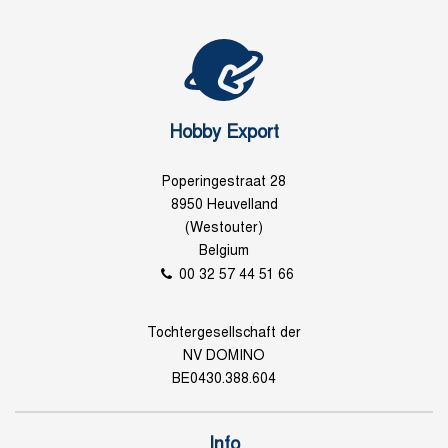
Hobby Export
Poperingestraat 28
8950 Heuvelland
(Westouter)
Belgium
00 32 57 44 51 66
Tochtergesellschaft der
NV DOMINO
BE0430.388.604
Info