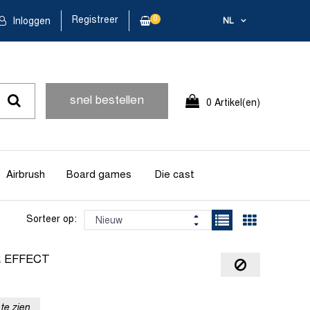
Registreer
0
Inloggen
NL
snel bestellen
0 Artikel(en)
Airbrush
Board games
Die cast
Sorteer op:
R EFFECT
te zien