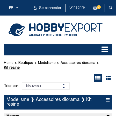
S'inscrire
0
FR
Se connecter
Home
Boutique
Modelisme
Accessoires diorama
Kit resine
Trier par:
Modelisme ❱ Accessoires diorama ❱ Kit
resine