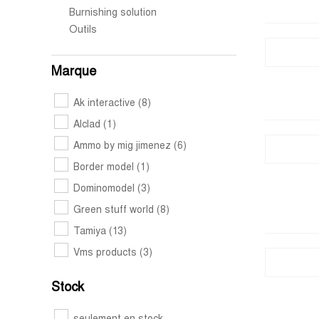
Burnishing solution
Outils
Marque
Ak interactive
(8)
Alclad
(1)
Ammo by mig jimenez
(6)
Border model
(1)
Dominomodel
(3)
Green stuff world
(8)
Tamiya
(13)
Vms products
(3)
Stock