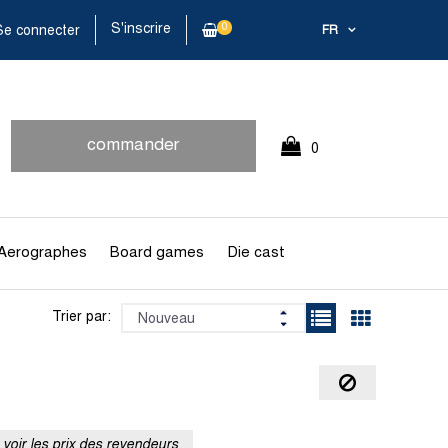
S'inscrire
0
e connecter
FR
commander
0
rapidement
Article(s)
Aerographes
Board games
Die cast
Trier par:
voir les prix des revendeurs