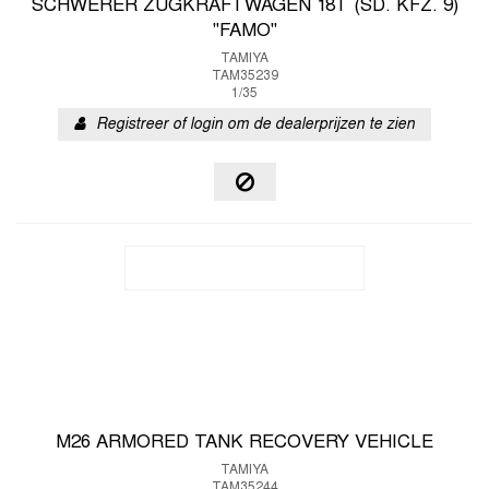
SCHWERER ZUGKRAFTWAGEN 18T (SD. KFZ. 9)
"FAMO"
TAMIYA
TAM35239
1/35
Registreer of login om de dealerprijzen te zien
M26 ARMORED TANK RECOVERY VEHICLE
TAMIYA
TAM35244