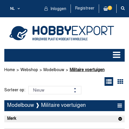
Registreer
0
NL
Inloggen
Home
Webshop
Modelbouw
Militaire voertuigen
Sorteer op:
Modelbouw ❱ Militaire voertuigen
Merk