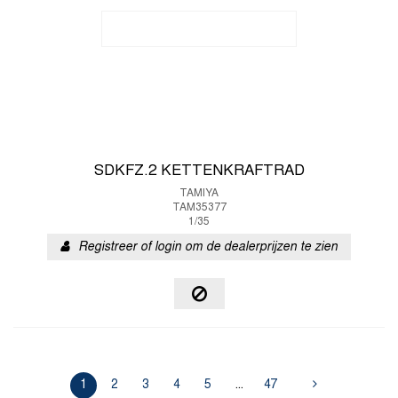
SDKFZ.2 KETTENKRAFTRAD
TAMIYA
TAM35377
1/35
Registreer of login om de dealerprijzen te zien
1
2
3
4
5
...
47