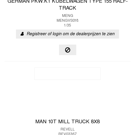
GERMAN PKW.K1 KUBELWAGEN TYPE 155 HALF-
TRACK
MENG
MENGVS018
1/35
Registreer of login om de dealerprijzen te zien
MAN 10T MILL TRUCK 8X8
REVELL
REV03367