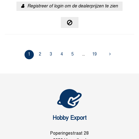
Registreer of login om de dealerprijzen te zien
1
2
3
4
5
...
19
Hobby Export
Poperingestraat 28