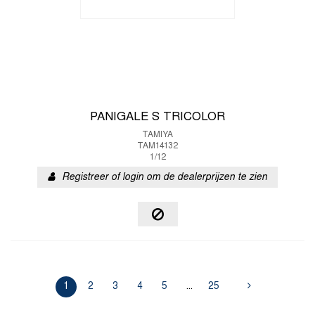
PANIGALE S TRICOLOR
TAMIYA
TAM14132
1/12
Registreer of login om de dealerprijzen te zien
1
2
3
4
5
...
25