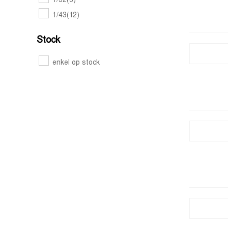
1/32
(3)
Pitwall
(1)
1/43
(12)
Platz
(2)
Stock
Polar lights
(3)
Profil 24
(1)
enkel op stock
Racing decals
(61)
Rejimodel
(56)
Renaissance
(89)
Revell
(8)
Scale production
(3)
Scalelab 24
(25)
Scalemotorsport
(23)
Shunko models
(78)
Sk decals
(192)
Studio 27
(269)
Tabu design
(32)