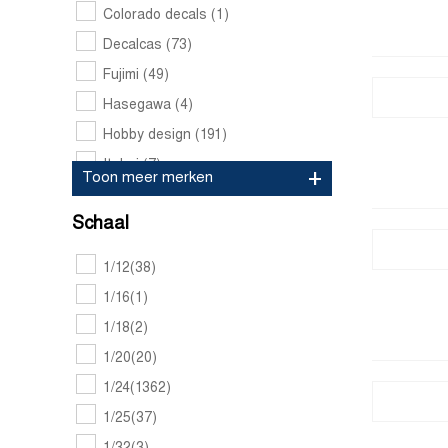
Colorado decals
(1)
Decalcas
(73)
Fujimi
(49)
Hasegawa
(4)
Hobby design
(191)
Italeri
(7)
Toon meer merken
Ka models
(37)
Schaal
Kmp scalemodels
(6)
Meng
(8)
1/12
(38)
Mf zone
(3)
1/16
(1)
Model factory hiro
(27)
1/18
(2)
Moebius
(3)
1/20
(20)
Mpc
(7)
1/24
(1362)
Msm creation
(3)
1/25
(37)
Nunu model kit
(61)