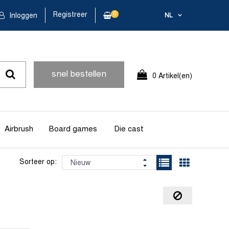
Registreer
0
Inloggen
NL
snel bestellen
0 Artikel(en)
Airbrush
Board games
Die cast
Sorteer op: