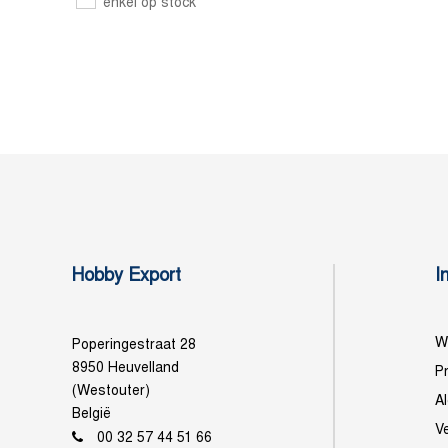
enkel op stock
Hobby Export
I
Wi
Poperingestraat 28
8950 Heuvelland
Pr
(Westouter)
A
België
V
00 32 57 44 51 66