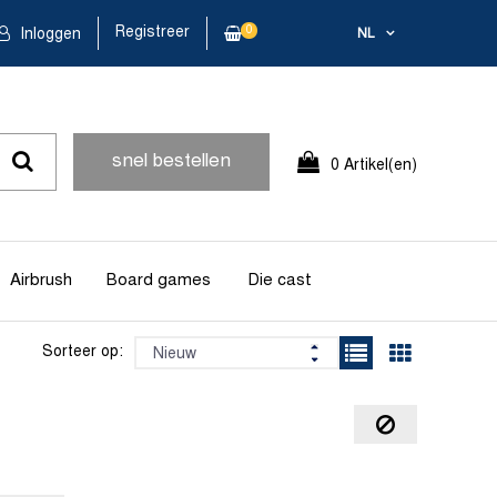
Registreer
0
Inloggen
NL
snel bestellen
0 Artikel(en)
Airbrush
Board games
Die cast
Sorteer op: