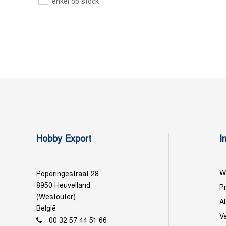
enkel op stock
Hobby Export
I
Wi
Poperingestraat 28
8950 Heuvelland
Pr
(Westouter)
A
België
V
00 32 57 44 51 66