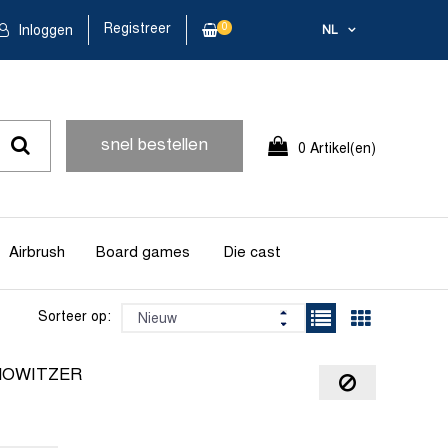
Registreer
0
Inloggen
NL
snel bestellen
0 Artikel(en)
Airbrush
Board games
Die cast
Sorteer op:
 HOWITZER