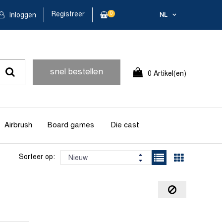
Registreer
0
Inloggen
NL
snel bestellen
0 Artikel(en)
Airbrush
Board games
Die cast
Sorteer op: