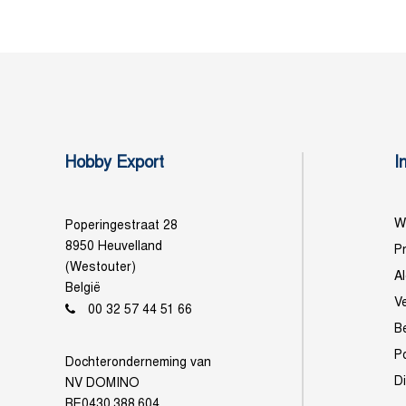
Hobby Export
I
Wi
Poperingestraat 28
8950 Heuvelland
Pr
(Westouter)
A
België
V
00 32 57 44 51 66
B
P
Dochteronderneming van
D
NV DOMINO
BE0430.388.604