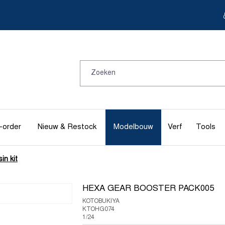
-order
Nieuw & Restock
Modelbouw
Verf
Tools
in kit
HEXA GEAR BOOSTER PACK005
KOTOBUKIYA
KTOHG074
1/24