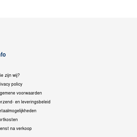
nfo
e zijn wij?
ivacy policy
lgemene voorwaarden
erzend- en leveringsbeleid
etaalmogelijkheden
ortkosten
ienst na verkoop