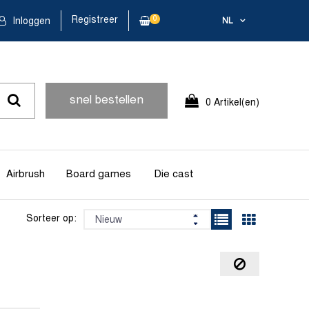
Registreer
0
Inloggen
NL
snel bestellen
0 Artikel(en)
Airbrush
Board games
Die cast
Sorteer op: