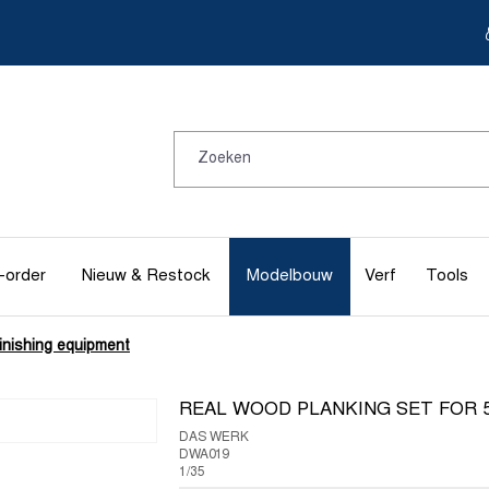
-order
Nieuw & Restock
Modelbouw
Verf
Tools
inishing equipment
REAL WOOD PLANKING SET FOR 
DAS WERK
DWA019
1/35