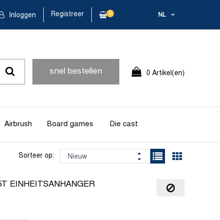
Registreer
0
Inloggen
NL
snel bestellen
0 Artikel(en)
Airbrush
Board games
Die cast
Sorteer op:
5T EINHEITSANHANGER