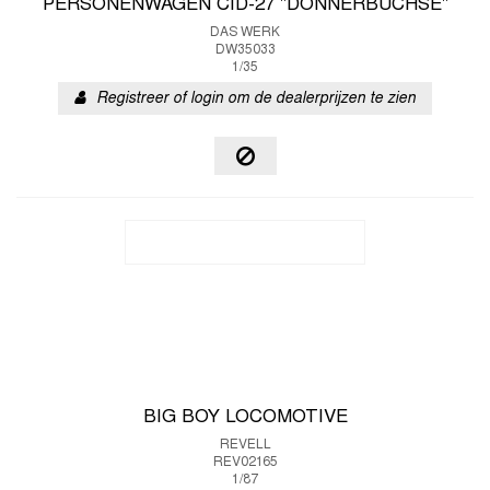
PERSONENWAGEN CID-27 "DONNERBÜCHSE"
DAS WERK
DW35033
1/35
Registreer of login om de dealerprijzen te zien
BIG BOY LOCOMOTIVE
REVELL
REV02165
1/87