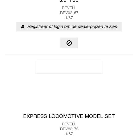
2'3' T38
REVELL
REV02167
1/87
Registreer of login om de dealerprijzen te zien
EXPRESS LOCOMOTIVE MODEL SET
REVELL
REV62172
1/87