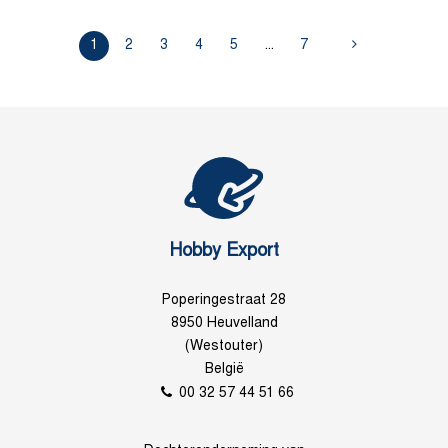
1
2
3
4
5
...
7
Hobby Export
Poperingestraat 28
8950 Heuvelland
(Westouter)
België
00 32 57 44 51 66