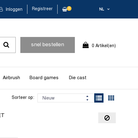
Registreer
0
Inloggen
NL
snel bestellen
0 Artikel(en)
Airbrush
Board games
Die cast
Sorteer op:
ET