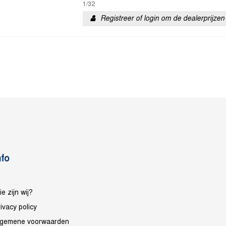
1/32
Registreer of login om de dealerprijzen 
nfo
e zijn wij?
ivacy policy
lgemene voorwaarden