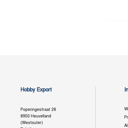
Hobby Export
I
Wi
Poperingestraat 28
8950 Heuvelland
Pr
(Westouter)
A