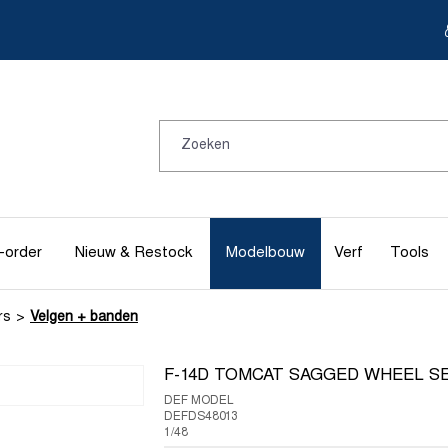
-order
Nieuw & Restock
Modelbouw
Verf
Tools
rs
Velgen + banden
F-14D TOMCAT SAGGED WHEEL S
DEF MODEL
DEFDS48013
1/48